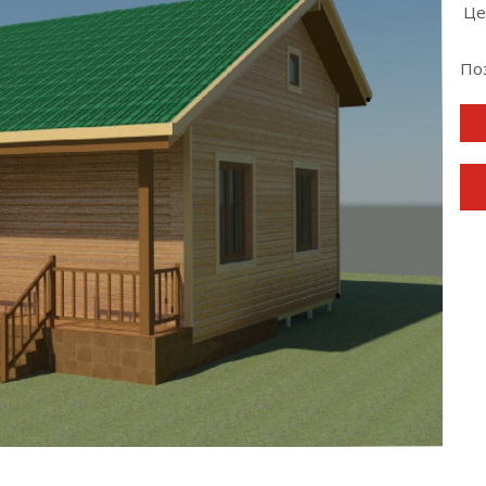
Це
По