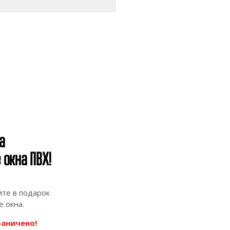
а
окна ПВХ!
ите в подарок
 окна.
аничено!